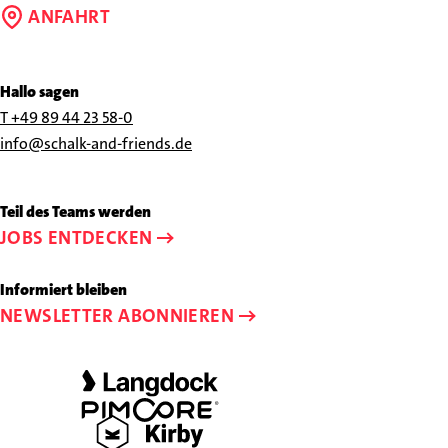
ANFAHRT
Hallo sagen
Rufen
T +49 89 44 23 58-0
Sie
Schreiben
info@schalk-and-friends.de
uns
Sie
an
uns
Teil des Teams werden
unter
eine
JOBS ENTDECKEN
+49
E-
89
Mail
Informiert bleiben
44
an
NEWSLETTER ABONNIEREN
23
info@schalk-
58-
and-
0
friends.de