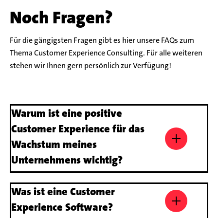
Noch Fragen?
Für die gängigsten Fragen gibt es hier unsere FAQs zum
Thema Customer Experience Consulting. Für alle weiteren
stehen wir Ihnen gern persönlich zur Verfügung!
Warum ist eine positive
Customer Experience für das
Wachstum meines
Unternehmens wichtig?
Eine erstklassige Customer Experience sorgt dafür, dass
Was ist eine Customer
Kund:innen wiederkommen. Sie führt außerdem zu
positiver Mundpropaganda, einer differenzierten
Experience Software?
Positionierung in einem wettbewerbsintensiven Markt –