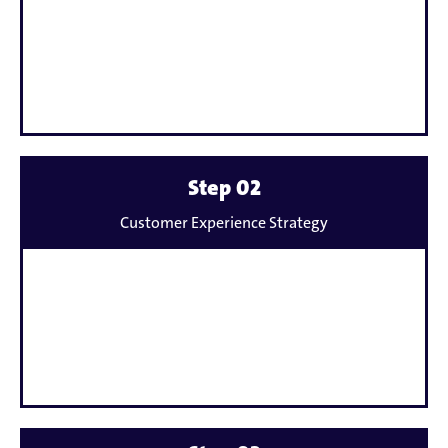
Mehr
Step 02
erfahren
Customer Experience Strategy
zu