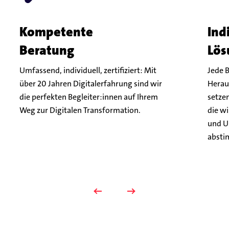
Kompetente
Ind
Beratung
Lös
Umfassend, individuell, zertifiziert: Mit
Jede B
über 20 Jahren Digitalerfahrung sind wir
Herau
die perfekten Begleiter:innen auf Ihrem
setze
Weg zur Digitalen Transformation.
die w
und U
absti