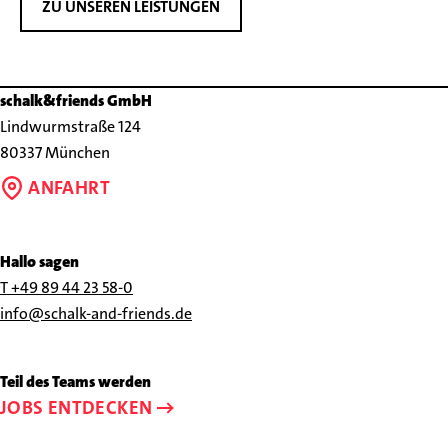
ZU UNSEREN LEISTUNGEN
schalk&friends GmbH
Lindwurmstraße 124
80337 München
ANFAHRT
Hallo sagen
Rufen
T +49 89 44 23 58-0
Sie
Schreiben
info@schalk-and-friends.de
uns
Sie
an
uns
Teil des Teams werden
unter
eine
JOBS ENTDECKEN
+49
E-
89
Mail