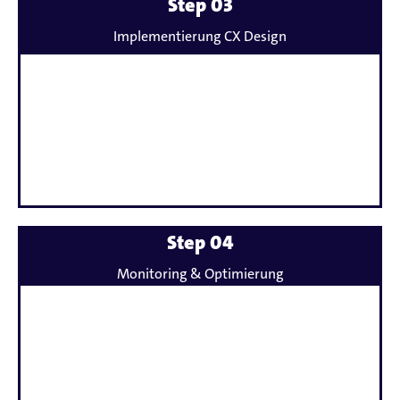
Mehr
Step 03
erfahren
Implementierung CX Design
zu
Mehr
Step 04
erfahren
Monitoring & Optimierung
zu