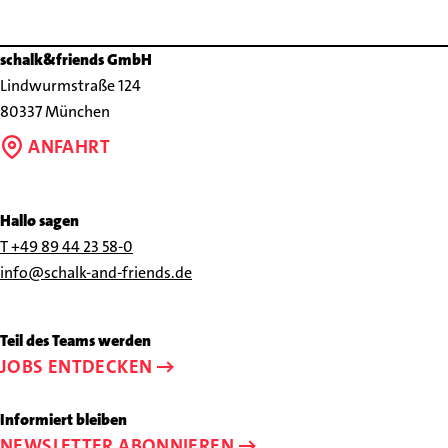
schalk&friends GmbH
Lindwurmstraße 124
80337 München
ANFAHRT
Hallo sagen
Rufen
T +49 89 44 23 58-0
Sie
Schreiben
info@schalk-and-friends.de
uns
Sie
an
uns
Teil des Teams werden
unter
eine
JOBS ENTDECKEN
+49
E-
89
Mail
Informiert bleiben
44
an
NEWSLETTER ABONNIEREN