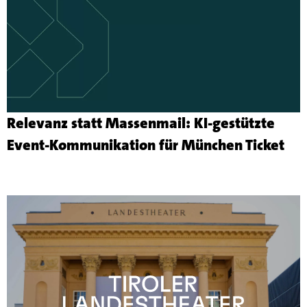
Relevanz statt Massenmail: KI-gestützte
Me
Event-Kommunikation für München Ticket
zu
de
Kun