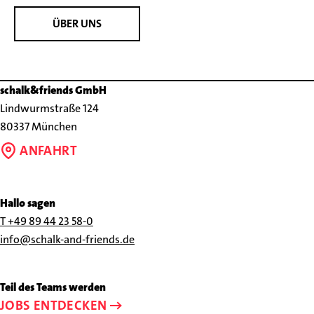
ÜBER UNS
schalk&friends GmbH
Lindwurmstraße 124
80337 München
ANFAHRT
Hallo sagen
Rufen
T +49 89 44 23 58-0
Sie
Schreiben
info@schalk-and-friends.de
uns
Sie
an
uns
Teil des Teams werden
unter
eine
JOBS ENTDECKEN
+49
E-